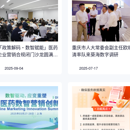
「政策解码・数智赋能」医药
重庆市人大常委会副主任欧
企业营销合规闭门沙龙圆满落
清率队来葵海数字调研
幕，共筑行业合规新生态
2025-09-04
2025-07-17